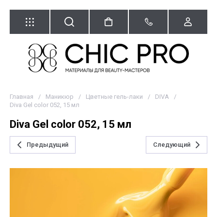
Главная
/
Маникюр
/
Цветные гель-лаки
/
DIVA
/
Diva Gel color 052, 15 мл
Diva Gel color 052, 15 мл
Предыдущий
Следующий