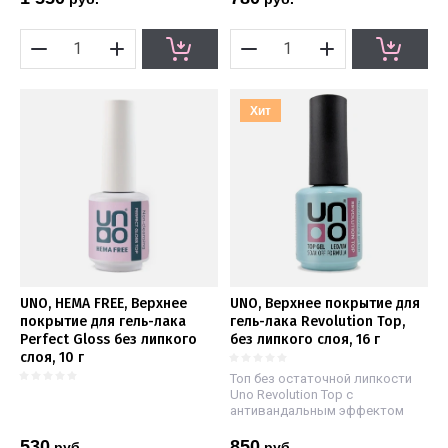
Хит
UNO, HEMA FREE, Верхнее
UNO, Верхнее покрытие для
покрытие для гель-лака
гель-лака Revolution Top,
Perfect Gloss без липкого
без липкого слоя, 16 г
слоя, 10 г
Топ без остаточной липкости
Uno Revolution Top с
антивандальным эффектом
530
850
руб.
руб.