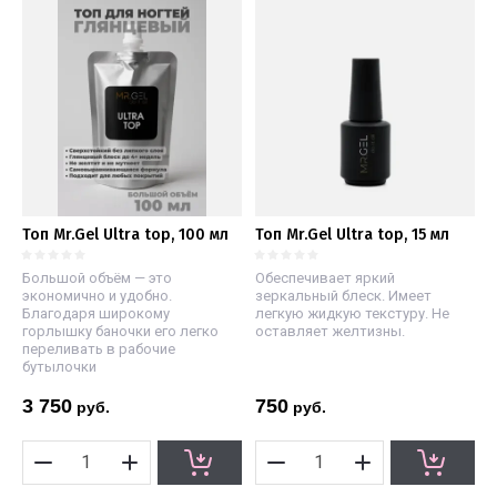
Топ Mr.Gel Ultra top, 100 мл
Топ Mr.Gel Ultra top, 15 мл
Большой объём — это
Обеспечивает яркий
экономично и удобно.
зеркальный блеск. Имеет
Благодаря широкому
легкую жидкую текстуру. Не
горлышку баночки его легко
оставляет желтизны.
переливать в рабочие
бутылочки
3 750
750
руб.
руб.