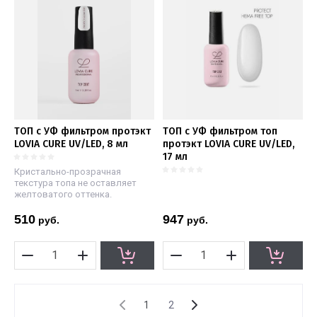
ТОП с УФ фильтром протэкт
ТОП с УФ фильтром топ
LOVIA CURE UV/LED, 8 мл
протэкт LOVIA CURE UV/LED,
17 мл
Кристально-прозрачная
текстура топа не оставляет
желтоватого оттенка.
510
947
руб.
руб.
1
2