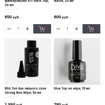
фильтром,без л/c Hard Top,
Matte, 20 мл
20 мл
650
600
руб.
руб.
BSG Топ без липкого слоя
Diva Top no wipe, 15 мл
Strong Non Wipe, 50 мл
1 550
780
руб.
руб.