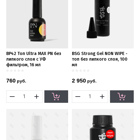
Название - Я-А
Название - А-Я
BP42 Топ Ultra MAX PN без
BSG Strong Gel NON WIPE -
липкого слоя с УФ
топ без липкого слоя, 100
фильтром, 16 мл
мл
760
2 950
руб.
руб.