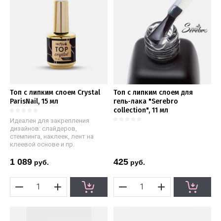
Топ с липким слоем Crystal
Топ с липким слоем для
ParisNail, 15 мл
гель-лака "Serebro
collection", 11 мл
Идеален для закрепления
дизайнов: слайдеров,
стемпинга, наклеек, лент на
клеевой основе и пр.
1 089
425
руб.
руб.