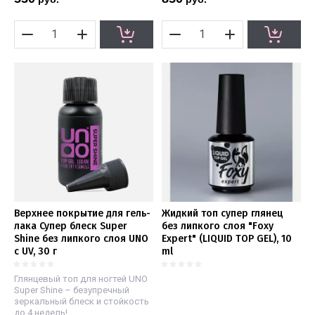
Верхнее покрытие для гель-
Жидкий топ супер глянец
лака Супер блеск Super
без липкого слоя "Foxy
Shine без липкого слоя UNO
Expert" (LIQUID TOP GEL), 10
с UV, 30 г
ml
Глянцевый топ для ногтей UNO
Super Shine – безупречный
зеркальный блеск и стойкость
до 4 недель!