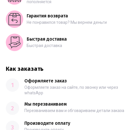
пополняется
Гарантия возврата
Не понравился товар? Мы вернем деньги
Быстрая доставка
Быстрая доставка
Как заказать
Оформляете заказ
1
Оформляете заказ на сайте, по звонку или через
whatsApp
Мы перезваниваем
2
Перезваниваем вам и обговариваем детали заказа
Производите оплату
3
Производите оплату